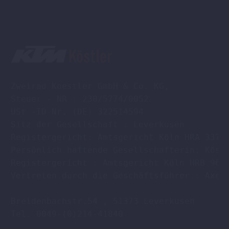
Zweirad Koestler GmbH & Co. KG,

Steuer - NR : 230/5774/0052

USt -ID Nr. (DE) 322514594

Sitz der Gesellschaft : Leverkusen

Registergericht: Amtsgericht Köln HRA 33701
Persönlich haftende Gesellschafterin: Köstl
Registergericht : Amtsgericht Köln HRB 9608
Vertreten durch die Geschäftsführer : Axel 
Breidenbachstr.54 , 51373 Leverkusen

Tel. 0049-(0)214-41840
