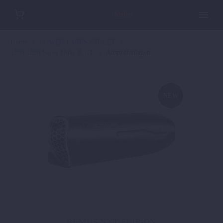
Home
POWER PARTS STREET
1390/1290 Super Duke R GT
Auspuffanlagen
NEW
REMUS NXT SLIP-ON