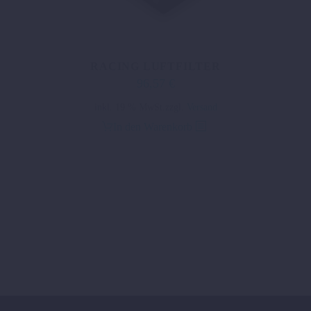
RACING LUFTFILTER
96,57
€
inkl. 19 % MwSt.
zzgl.
Versand
In den Warenkorb