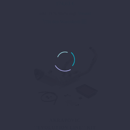
174,63
€
inkl. 19 % MwSt.
zzgl.
Versand
In den Warenkorb
AKRAPOVIC
´´EVOLUTION LINE´´ KIT