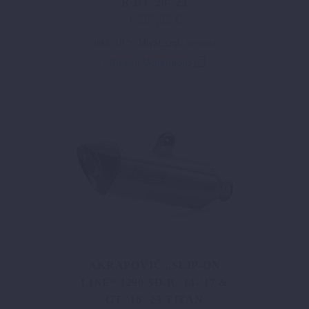
R BJ.´20-´23
1.267,95
€
inkl. 19 % MwSt.
zzgl.
Versand
In den Warenkorb
AKRAPOVIČ „SLIP-ON
LINE“ 1290 SD-R ´14-´17 &
GT ´16-´23 TITAN