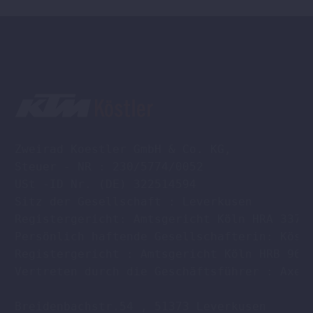
Zweirad Koestler GmbH & Co. KG,

Steuer - NR : 230/5774/0052

USt -ID Nr. (DE) 322514594

Sitz der Gesellschaft : Leverkusen

Registergericht: Amtsgericht Köln HRA 33701
Persönlich haftende Gesellschafterin: Köstl
Registergericht : Amtsgericht Köln HRB 9608
Vertreten durch die Geschäftsführer : Axel 
Breidenbachstr.54 , 51373 Leverkusen
