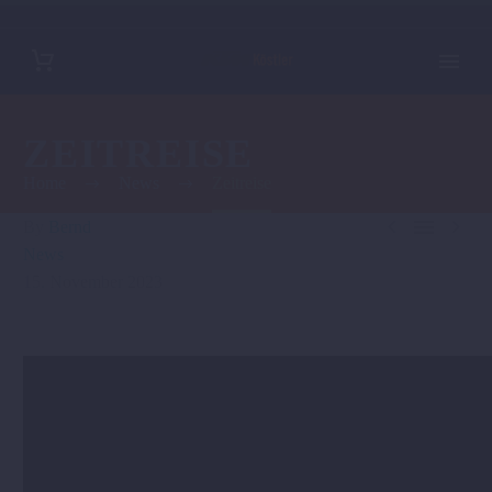
ZEITREISE
Home
News
Zeitreise



By
Bernd
News
15. November 2023