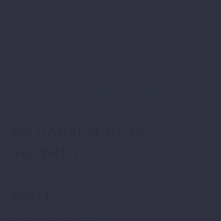
Artikelnummer:
A46001995000
Kategorien:
CHASSIS
,
FAHRWERK
,
FEDERUNG
,
POWER
PARTS OFFROAD
,
SCHUTZ
,
SXS TEILE
.
WP GABELSCHUTZ
NEOPREN
29,04
€
inkl. 19 % MwSt.
zzgl.
Versand