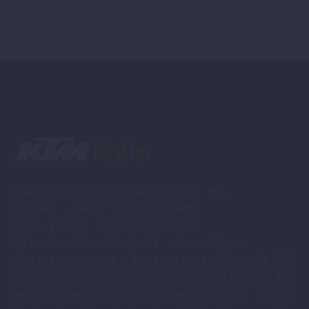
Zweirad Koestler GmbH & Co. KG,

Steuer - NR : 230/5774/0052

USt -ID Nr. (DE) 322514594

Sitz der Gesellschaft : Leverkusen

Registergericht: Amtsgericht Köln HRA 33701
Persönlich haftende Gesellschafterin: Köstl
Registergericht : Amtsgericht Köln HRB 9608