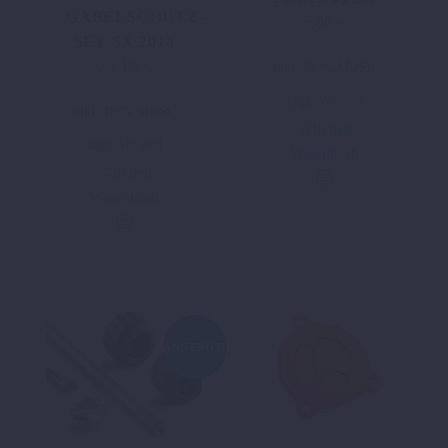
GABELSCHUTZ-
5,00
€
Ursprünglicher
Aktueller
SET SX 2018
Preis
Preis
24,10
€
Ursprünglicher
Aktueller
inkl. 19 % MwSt.
war:
ist:
Preis
Preis
28,32 €
5,00 €.
zzgl.
Versand
inkl. 19 % MwSt.
war:
ist:
In den
48,20 €
24,10 €.
zzgl.
Versand
Warenkorb
In den
Warenkorb
ANGEBOT!