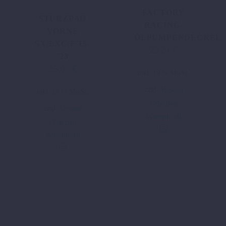
FACTORY
STURZPAD
RACING-
VORNE
ÖLPUMPENDECKEL
SX/EXC/F´15-
29,21
€
´23
25,00
€
Ursprünglicher
Aktueller
inkl. 19 % MwSt.
Preis
Preis
zzgl.
Versand
inkl. 19 % MwSt.
war:
ist:
In den
39,98 €
25,00 €.
zzgl.
Versand
Warenkorb
In den
Warenkorb