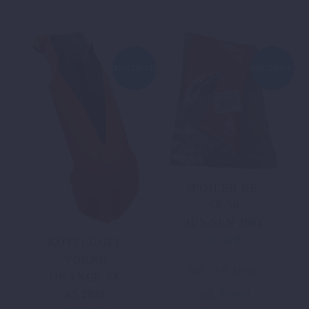
ANGEBOT!
ANGEBOT!
SPOILER RE.
SX 50
JUN/SEN 2001
10,00
€
Ursprünglicher
Aktueller
KOTFLÜGEL
Preis
Preis
VORNE
inkl. 19 % MwSt.
war:
ist:
ORANGE SX
19,45 €
10,00 €.
zzgl.
Versand
65 2009