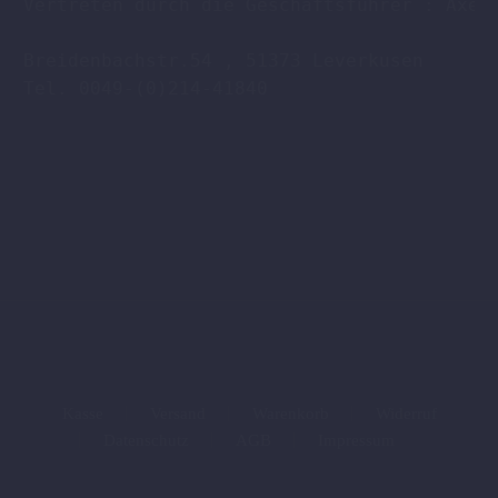
Vertreten durch die Geschäftsführer : Axel 
Breidenbachstr.54 , 51373 Leverkusen

Tel. 0049-(0)214-41840

Kasse
Versand
Warenkorb
Widerruf
Datenschutz
AGB
Impressum