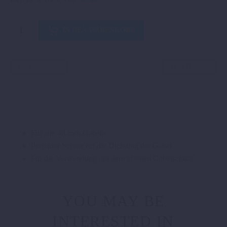
WP
IN DEN WARENKORB
GABELSCHUTZ
NEOPREN
Menge
ZURÜCK
WEITER
Für alle 48-mm-Gabeln
Perfekter Schutz für die Dichtung der Gabel
Für die Verwendung mit dem offenen Gabelschutz
YOU MAY BE
INTERESTED IN