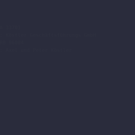
A 33701

: Köstler Geschäftsführungs GmbH

RB 96084

: Axel und Peter Köstler  
