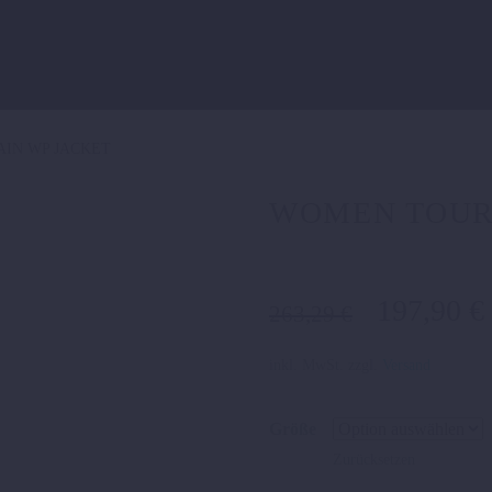
IN WP JACKET
WOMEN TOUR
Ursprüng
197,90
€
263,29
€
Preis
war:
inkl. MwSt.
zzgl.
Versand
263,29 €
Größe
Zurücksetzen