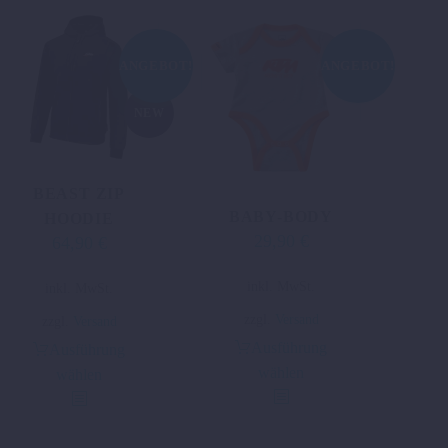
ANGEBOT!
ANGEBOT!
NEW
BEAST ZIP
BABY-BODY
HOODIE
29,90
€
Ursprünglicher
Aktueller
64,90
€
Ursprünglicher
Aktueller
Preis
Preis
Preis
Preis
Dieses
Dieses
inkl. MwSt.
inkl. MwSt.
war:
ist:
war:
ist:
Produkt
Produkt
39,98 €
29,90 €.
79,97 €
64,90 €.
zzgl.
Versand
zzgl.
Versand
weist
weist
Ausführung
Ausführung
mehrere
mehrere
wählen
wählen
Varianten
Varianten
auf.
auf.
Die
Die