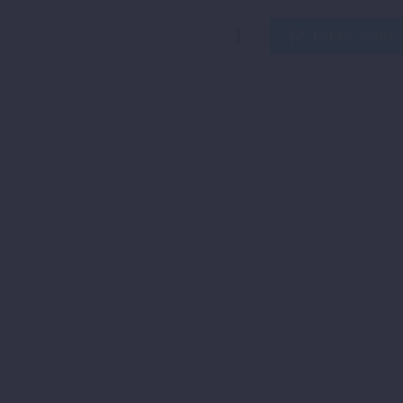
WOMEN
IN DEN WARE
TOURRAIN
WP
JACKET
Menge