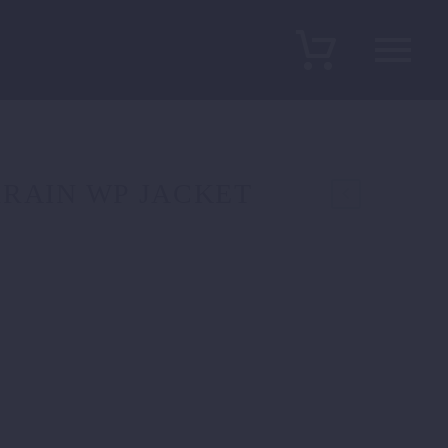
RAIN WP JACKET
licher
Aktueller
Preis
ist:
197,90 €.