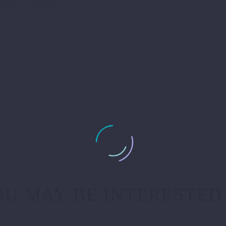
DUKTSICHERHEIT
S,
ge
U MAY BE INTERESTED