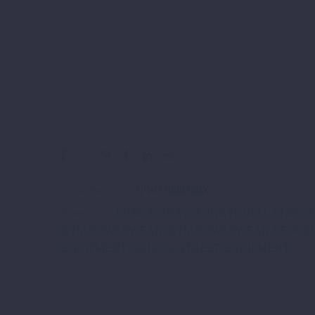
Artikelnummer:
3PW22000260X
Kategorien:
FUNCTIONAL
,
FUNKTIONAL STREET
KTM POWERWEAR
,
KTM POWERWEAR REDUZI
EQUIPMENT
,
SALE %
,
STREET EQUIPMENT
.