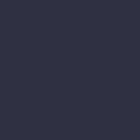
 %
,
JACKEN
,
JACKETS %
,
ERT
,
RACEGIRL