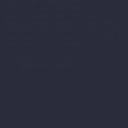
Steuer - NR : 230/5774/0052

USt -ID Nr. (DE) 322514594

Sitz der Gesellschaft : Leverkusen

Registergericht: Amtsgericht Köln HRA 33701
Persönlich haftende Gesellschafterin: Köstl
Registergericht : Amtsgericht Köln HRB 9608
Vertreten durch die Geschäftsführer : Axel 
Breidenbachstr.54 , 51373 Leverkusen

Tel. 0049-(0)214-41840
