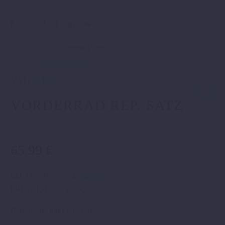
Artikelnummer:
70009015000
Kategorie:
FREERIDE
.
Marke:
KTM
VORDERRAD REP. SATZ
65,99
€
inkl. 19 % MwSt.
zzgl.
Versand
FREERIDE 250 R/350
Bestellware mit Lieferzeit