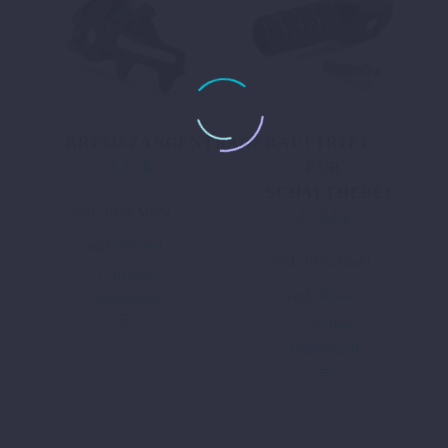
BREMSZANGENTRÄGER
AUFTRITT
72,47
€
FÜR
SCHALTHEBEL
inkl. 19 % MwSt.
47,84
€
zzgl.
Versand
inkl. 19 % MwSt.
In den
zzgl.
Versand
Warenkorb
In den
Warenkorb