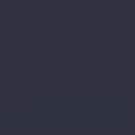
Artikelnummer:
3PW24000990X
Kategorien:
FUNCTIONAL
,
FUNKTIONAL STREET %
,
HOSEN
,
KTM POWERWEAR
,
KTM POWERWEAR
REDUZIERT
,
PANTS %
,
SALE %
,
STREET EQUIPMENT
.