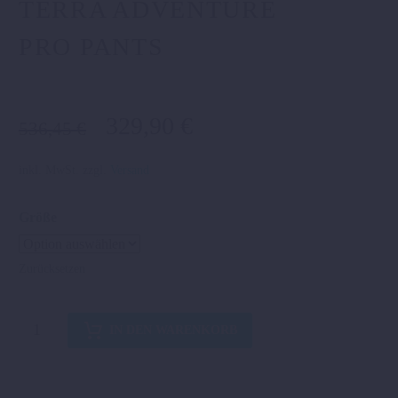
TERRA ADVENTURE
PRO PANTS
Ursprünglicher
Aktueller
329,90
€
536,45
€
Preis
Preis
war:
ist:
inkl. MwSt.
zzgl.
Versand
536,45 €
329,90 €.
Größe
Zurücksetzen
TERRA
IN DEN WARENKORB
ADVENTURE
PRO
PANTS