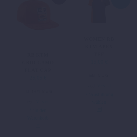
der
Produktseite
Produktseite
gewählt
gewählt
werden
werden
WOMEN RB
KTM APEX
TEE
RB KTM
15,00
€
Ursprünglicher
Aktueller
GRID CAMO
Preis
Preis
FLAT CAP
Dieses
inkl. MwSt.
war:
ist:
25,05
€
Produkt
34,09 €
15,00 €.
zzgl.
Versand
weist
inkl. 19 % MwSt.
Ausführung
mehrere
zzgl.
Versand
wählen
Varianten
In den
auf.
Warenkorb
Die
Optionen
können