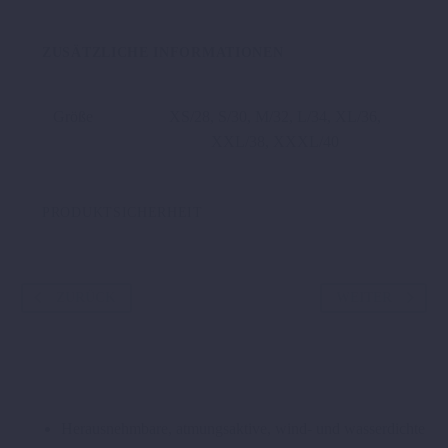
Menge
ZUSÄTZLICHE INFORMATIONEN
Größe
XS/28, S/30, M/32, L/34, XL/36,
XXL/38, XXXL/40
PRODUKTSICHERHEIT
ZURÜCK
WEITER
Herausnehmbare, atmungsaktive, wind- und wasserdichte