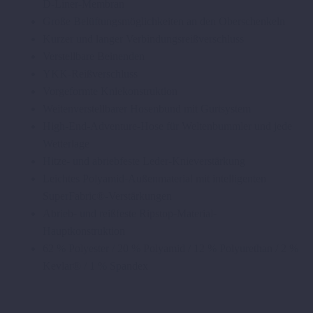
D-Liner-Membran
Große Belüftungsmöglichkeiten an den Oberschenkeln
Kurzer und langer Verbindungsreißverschluss
Verstellbare Beinenden
YKK-Reißverschluss
Vorgeformte Kniekonstruktion
Weitenverstellbarer Hosenbund mit Gurtsystem
High-End-Adventure-Hose für Weltenbummler und jede
Wetterlage
Hitze- und abriebfeste Leder-Knieverstärkung
Leichtes Polyamid-Außenmaterial mit intelligenten
SuperFabric®-Verstärkungen
Abrieb- und reißfeste Ripstop-Material-
Hauptkonstruktion
62 % Polyester / 20 % Polyamid / 12 % Polyurethan / 2 %
Kevlar® / 1 % Spandex