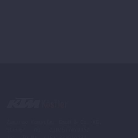
auf
der
Produktseite
gewählt
werden
Zweirad Koestler GmbH & Co. KG,

Steuer - NR : 230/5774/0052

USt -ID Nr. (DE) 322514594
