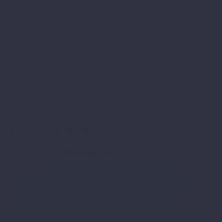
Artikelnummer:
3PW260015500
Kategorien:
ACCESSORIES
,
ACCESSORIES-AND-
LIFESTYLE
,
CAPS UND BEANIES
,
CASUAL
,
KTM
POWERWEAR
,
KTM POWERWEAR AKTUELL
,
LIFESTYLE
,
STYLE-EQUIPMENT
.