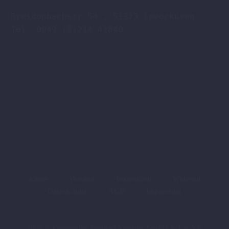
Breidenbachstr.54 , 51373 Leverkusen

Tel. 0049-(0)214-41840

Kasse
Versand
Warenkorb
Widerruf
Datenschutz
AGB
Impressum
2026 © Copyrights Zweirad Koestler GmbH & Co. KG