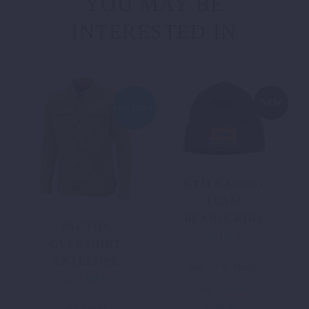
YOU MAY BE
INTERESTED IN
NEW
ANGEBOT!
KTM RACING
TEAM
BEANIE KIDS
FACTOR
20,05
€
OVERSHIRT
ANTELOPE
inkl. 19 % MwSt.
129,90
€
Ursprünglicher
Aktueller
zzgl.
Versand
Preis
Preis
Dieses
In den
inkl. MwSt.