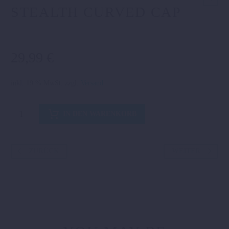
STEALTH CURVED CAP
29,99
€
inkl. 19 % MwSt.
zzgl.
Versand
STEALTH
IN DEN WARENKORB
CURVED
CAP
Menge
ZURÜCK
WEITER