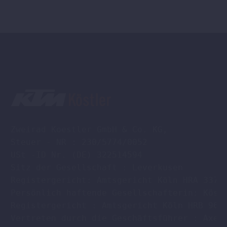
gewählt
werden
Zweirad Koestler GmbH & Co. KG,

Steuer - NR : 230/5774/0052

USt -ID Nr. (DE) 322514594

Sitz der Gesellschaft : Leverkusen

Registergericht: Amtsgericht Köln HRA 33701
Persönlich haftende Gesellschafterin: Köstl
Registergericht : Amtsgericht Köln HRB 9608
Vertreten durch die Geschäftsführer : Axel 