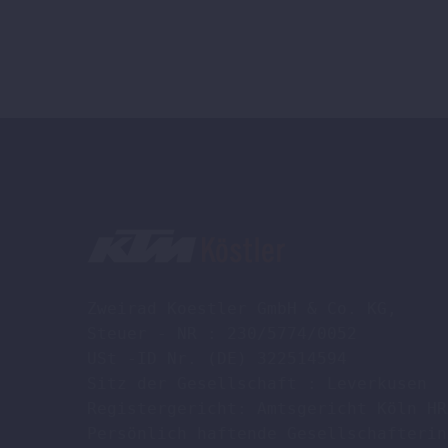
gewählt
werden
Zweirad Koestler GmbH & Co. KG,

Steuer - NR : 230/5774/0052

USt -ID Nr. (DE) 322514594

Sitz der Gesellschaft : Leverkusen

Registergericht: Amtsgericht Köln HR
Persönlich haftende Gesellschafterin