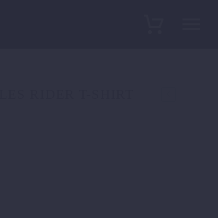
LES RIDER T-SHIRT
icher
tueller
eis
:
,90 €.