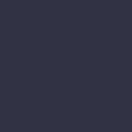
EAR
,
KTM POWERWEAR
CTION REDUZIERT
,
SALE
EES/ POLOS/
DUKTSICHERHEIT
XS, S, M, L, X