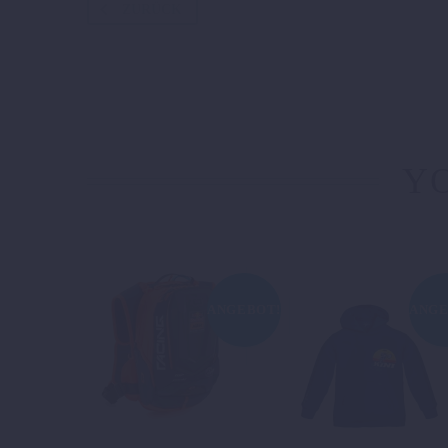
ZURÜCK
YO
ANGEBOT!
ANGE