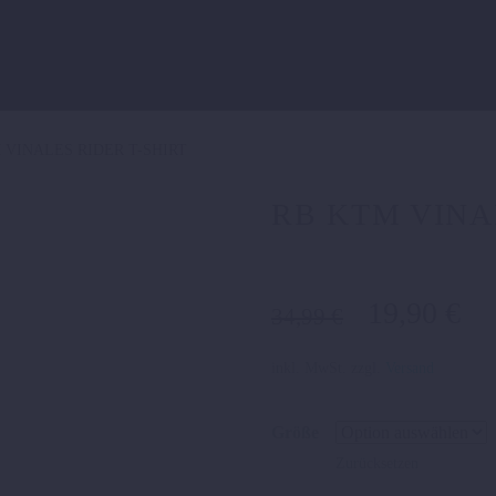
 VINALES RIDER T-SHIRT
RB KTM VINA
Ursprüngl
Ak
19,90
€
34,99
€
Preis
Pr
war:
ist
inkl. MwSt.
zzgl.
Versand
34,99 €
19
Größe
Zurücksetzen