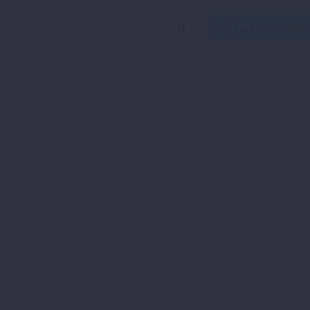
RB
IN DEN WARE
KTM
VINALES
RIDER
T-
SHIRT
Menge