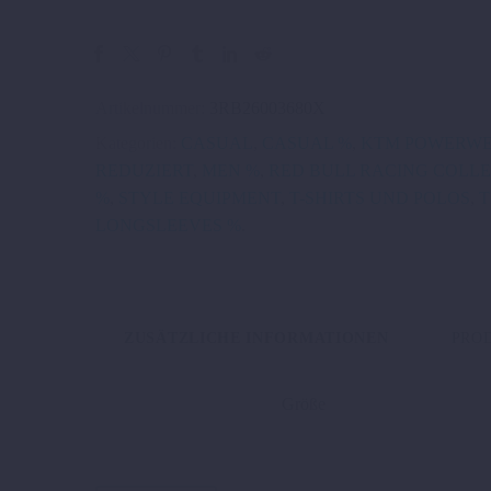
Artikelnummer:
3RB26003680X
Kategorien:
CASUAL
,
CASUAL %
,
KTM POWERW
REDUZIERT
,
MEN %
,
RED BULL RACING COLLE
%
,
STYLE EQUIPMENT
,
T-SHIRTS UND POLOS
,
T
LONGSLEEVES %
.
ZUSÄTZLICHE INFORMATIONEN
PRO
Größe