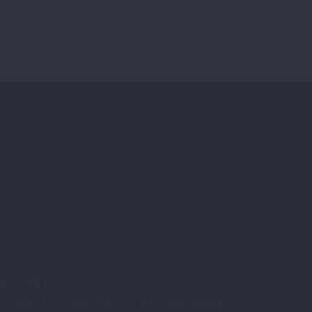
der
Produktseite
gewählt
werden
A 33701

: Köstler Geschäftsführungs GmbH
