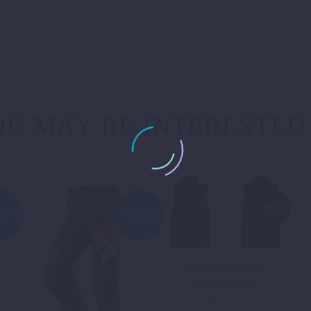
U MAY BE INTERESTED
NEW
BOT!
ANGEBOT!
ELEMENTAL
PUFF VEST
90,02
€