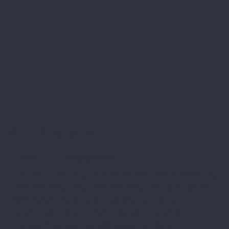
Artikelnummer:
3RB24005870X
Kategorien:
CASUAL
,
CASUAL %
,
JACKEN
,
JACKETS %
,
KTM POWERWEAR
,
KTM POWERWEAR REDUZIERT
,
MEN %
,
RACEGIRL EQUIPMENT
,
RED BULL
LIFESTYLE COLLECTION
,
RED BULL RACING
COLLECTION REDUZIERT
,
SALE %
,
STYLE