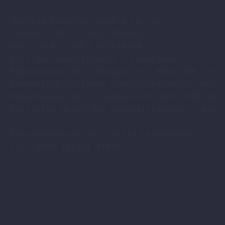
Zweirad Koestler GmbH & Co. KG,

Steuer - NR : 230/5774/0052

USt -ID Nr. (DE) 322514594

Sitz der Gesellschaft : Leverkusen

Registergericht: Amtsgericht Köln HRA 33701
Persönlich haftende Gesellschafterin: Köstl
Registergericht : Amtsgericht Köln HRB 9608
Vertreten durch die Geschäftsführer : Axel 
Breidenbachstr.54 , 51373 Leverkusen

Tel. 0049-(0)214-41840
