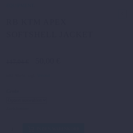
EQUIPMENT
.
RB KTM APEX
SOFTSHELL JACKET
Ursprünglicher
Aktueller
50,00
€
117,04
€
Preis
Preis
war:
ist:
inkl. MwSt.
zzgl.
Versand
117,04 €
50,00 €.
Größe
Zurücksetzen
RB
IN DEN WARENKORB