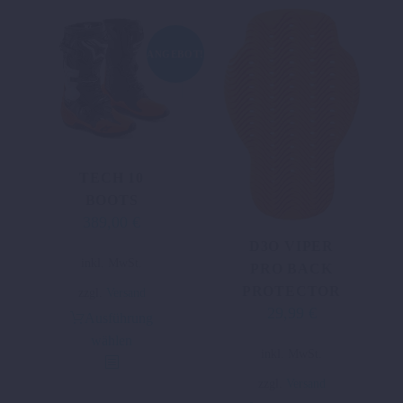
können
auf
ANGEBOT!
der
Produktseite
gewählt
werden
TECH 10
BOOTS
389,00
€
Ursprünglicher
Aktueller
Preis
Preis
D3O VIPER
Dieses
inkl. MwSt.
war:
ist:
PRO BACK
Produkt
643,73 €
389,00 €.
PROTECTOR
zzgl.
Versand
weist
29,99
€
Ausführung
mehrere
wählen
Varianten
Dieses
inkl. MwSt.
auf.
Produkt
zzgl.
Versand
Die
weist