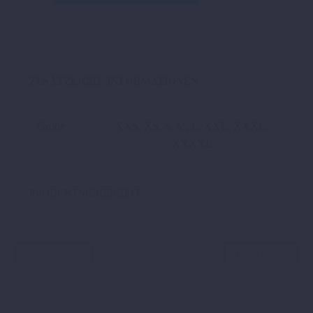
KTM
APEX
SOFTSHELL
JACKET
Menge
ZUSÄTZLICHE INFORMATIONEN
Größe
XXS, XS, S, M, L, XXL, XXXL,
XXXXL
PRODUKTSICHERHEIT
ZURÜCK
WEITER