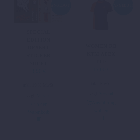
gewählt
ANGEBOT!
ANGEBOT!
werden
SPECIAL
EDITION
WOMEN RB
DESERT
KTM APEX
STICKER
TEE
SHEET
15,00
€
Ursprünglicher
Aktueller
3,90
€
Ursprünglicher
Aktueller
Preis
Preis
Preis
Preis
Dieses
inkl. MwSt.
war:
ist:
inkl. 19 % MwSt.
war:
ist:
Produkt
34,09 €
15,00 €.
zzgl.
Versand
4,88 €
3,90 €.
zzgl.
Versand
weist
Ausführung
In den
mehrere
wählen
Warenkorb
Varianten
auf.
Die
Optionen