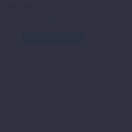
399,90
€
inkl. 19 % MwSt.
zzgl.
Versand
PACKTALK
IN DEN WARENKORB
EDGE
Menge
ZURÜCK
WEITER
Air Mount. Patentierte magnetische Befestigung. Einfach
und sicher
DMC der 2. Generation. Einfaches Gruppieren. Auto-
Healing-Funktion. Bester Intercom-Sound
Bedienung per Natural Voice. Sie brauchen nur zu