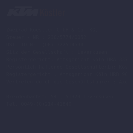
Zweirad Koestler GmbH & Co. KG,

Steuer - NR : 230/5774/0052

USt -ID Nr. (DE) 322514594

Sitz der Gesellschaft : Leverkusen

Registergericht: Amtsgericht Köln HRA 33701
Persönlich haftende Gesellschafterin: Köstl
Registergericht : Amtsgericht Köln HRB 9608
Vertreten durch die Geschäftsführer : Axel 
Breidenbachstr.54 , 51373 Leverkusen

Tel. 0049-(0)214-41840
