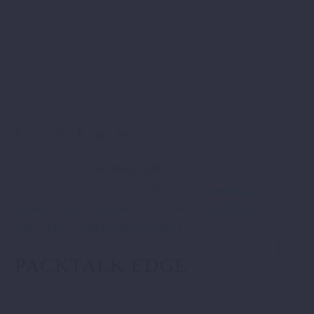
Artikelnummer:
3AG240074100
Kategorien:
FUNCTIONAL
,
HELME
,
Kommunikations-
System
,
KTM POWERWEAR
,
KTM POWERWEAR
AKTUELL
,
STREET-EQUIPMENT
.
PACKTALK EDGE