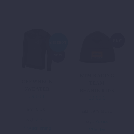
Die
Optionen
können
auf
der
Produktseite
NEW
ANGEBOT!
gewählt
werden
NEW
KTM RACING
CREWNECK
TEAM
SWEATER
BEANIE KIDS
39,00
€
Ursprünglicher
Aktueller
20,05
€
Preis
Preis
Dieses
inkl. MwSt.
war:
ist:
inkl. 19 % MwSt.
Produkt
69,97 €
39,00 €.
zzgl.
Versand
zzgl.
Versand
weist
Ausführung
In den
mehrere