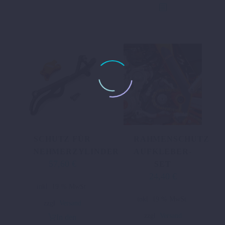
SCHUTZ FÜR
RAHMENSCHUTZ
NEHMERZYLINDER
AUFKLEBER-
57,60
€
SET
24,40
€
inkl. 19 % MwSt.
inkl. 19 % MwSt.
zzgl.
Versand
zzgl.
Versand
In den