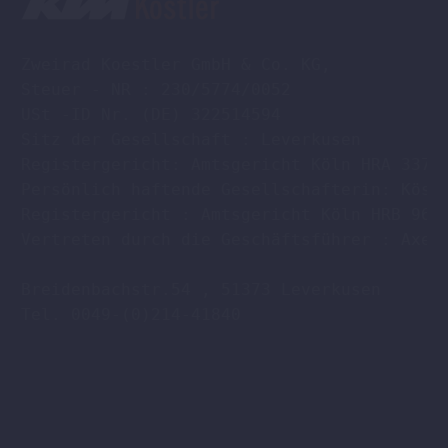
Zweirad Koestler GmbH & Co. KG,

Steuer - NR : 230/5774/0052

USt -ID Nr. (DE) 322514594

Sitz der Gesellschaft : Leverkusen

Registergericht: Amtsgericht Köln HRA 33701
Persönlich haftende Gesellschafterin: Köstl
Registergericht : Amtsgericht Köln HRB 9608
Vertreten durch die Geschäftsführer : Axel 
Breidenbachstr.54 , 51373 Leverkusen

Tel. 0049-(0)214-41840
