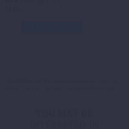
inkl. 19 % MwSt.
zzgl.
Versand
SX/EXC
NEOPREN
IN DEN WARENKORB
PDS
SCHUTZ
Menge
ZURÜCK
WEITER
59504090050 – SX/EXC Spezieller Schutz bedeutet weniger
Dreck und erhöht die Lebensdauer des unteren PDS Lagers.
YOU MAY BE
INTERESTED IN