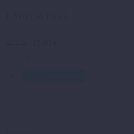
LADELEITUNG
Ursprünglicher
Aktueller
15,00
€
25,94
€
Preis
Preis
war:
ist:
inkl. 19 % MwSt.
zzgl.
Versand
25,94 €
15,00 €.
LADELEITUNG
IN DEN WARENKORB
Menge
ZURÜCK
WEITER
58429074003