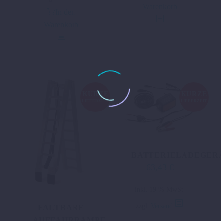
Warenkorb
In den
Warenkorb
KURZE
KURZE
LIEFERZEIT
LIEFERZEIT
BATTERIELADEGER
63,43
€
inkl. 19 % MwSt.
zzgl.
Versand
FALTBARE
AUFFAHRRAMPE