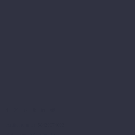
Artikelnummer:
58429074003
Kategorien:
SALE %
,
Tools
.