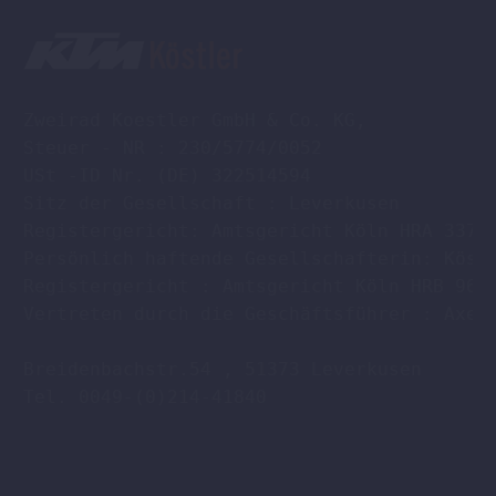
Zweirad Koestler GmbH & Co. KG,

Steuer - NR : 230/5774/0052

USt -ID Nr. (DE) 322514594

Sitz der Gesellschaft : Leverkusen

Registergericht: Amtsgericht Köln HRA 33701
Persönlich haftende Gesellschafterin: Köstl
Registergericht : Amtsgericht Köln HRB 9608
Vertreten durch die Geschäftsführer : Axel 
Breidenbachstr.54 , 51373 Leverkusen

Tel. 0049-(0)214-41840
