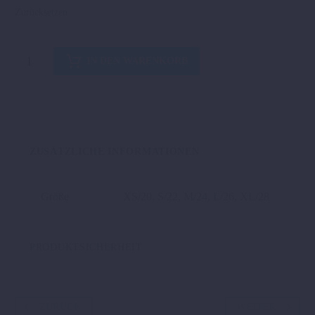
Zurücksetzen
KIDS
IN DEN WARENKORB
GRAVITY-
FX
PANTS
Menge
ZUSÄTZLICHE INFORMATIONEN
Größe
XS/20, S/22, M/24, L/26, XL/28
PRODUKTSICHERHEIT
ZURÜCK
WEITER