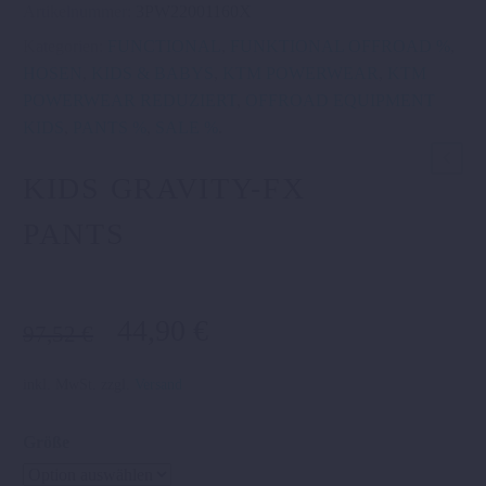
Artikelnummer:
3PW22001160X
Kategorien:
FUNCTIONAL
,
FUNKTIONAL OFFROAD %
,
HOSEN
,
KIDS & BABYS
,
KTM POWERWEAR
,
KTM
POWERWEAR REDUZIERT
,
OFFROAD EQUIPMENT
KIDS
,
PANTS %
,
SALE %
.
KIDS GRAVITY-FX
PANTS
Ursprünglicher
Aktueller
44,90
€
97,52
€
Preis
Preis
war:
ist:
inkl. MwSt.
zzgl.
Versand
97,52 €
44,90 €.
Größe