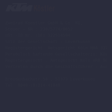
Zweirad Koestler GmbH & Co. KG,

Steuer - NR : 230/5774/0052

USt -ID Nr. (DE) 322514594

Sitz der Gesellschaft : Leverkusen

Registergericht: Amtsgericht Köln HRA 33701
Persönlich haftende Gesellschafterin: Köstl
Registergericht : Amtsgericht Köln HRB 9608
Vertreten durch die Geschäftsführer : Axel 
Breidenbachstr.54 , 51373 Leverkusen

Tel. 0049-(0)214-41840
