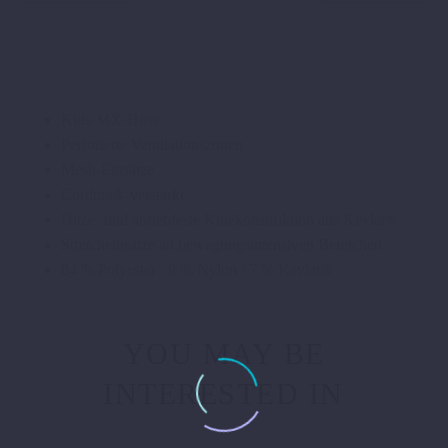
Kids-MX-Hose
Perforierte Ventilationszonen
Mesh-Einsätze
Cordura®-verstärkt
Hitze- und abriebfeste Kniekonstruktion aus Kevlar®
Stretcheinsätze an bewegungsintensiven Bereichen
84 % Polyester / 9 % Nylon / 7 % Kevlar®
YOU MAY BE
INTERESTED IN