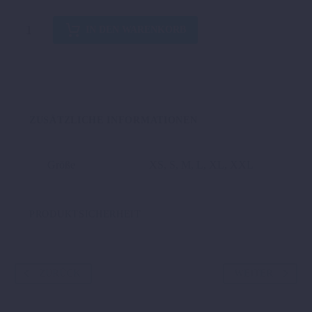
GRAVITY-
IN DEN WARENKORB
FX
JERSEY
Menge
ZUSÄTZLICHE INFORMATIONEN
Größe
XS, S, M, L, XL, XXL
PRODUKTSICHERHEIT
ZURÜCK
WEITER