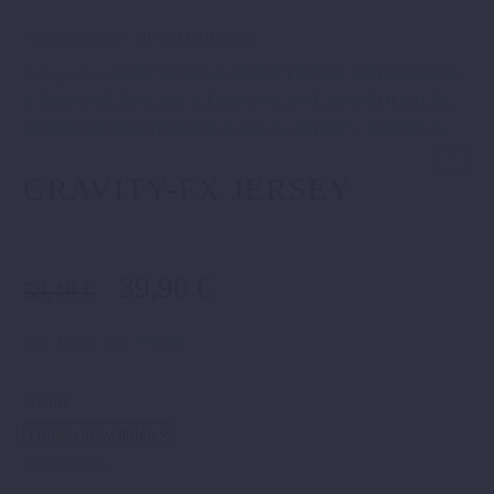
Artikelnummer:
3PW24001250X
Kategorien:
FUNCTIONAL
,
FUNKTIONAL OFFROAD %
,
KTM POWERWEAR
,
KTM POWERWEAR REDUZIERT
,
OFFROAD EQUIPMENT
,
SALE %
,
SHIRTS
,
SHIRTS %
.
GRAVITY-FX JERSEY
Ursprünglicher
Aktueller
39,90
€
58,49
€
Preis
Preis
war:
ist:
inkl. MwSt.
zzgl.
Versand
58,49 €
39,90 €.
Größe
Zurücksetzen