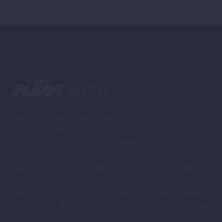
werden
Zweirad Koestler GmbH & Co. KG,

Steuer - NR : 230/5774/0052

USt -ID Nr. (DE) 322514594

Sitz der Gesellschaft : Leverkusen

Registergericht: Amtsgericht Köln HRA 33701
Persönlich haftende Gesellschafterin: Köstl
Registergericht : Amtsgericht Köln HRB 9608
Vertreten durch die Geschäftsführer : Axel 