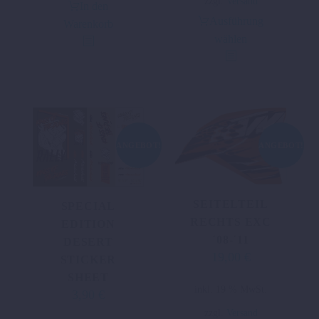
zzgl.
Versand
In den
weist
Ausführung
Warenkorb
mehrere
wählen
Varianten
auf.
Die
Optionen
können
auf
ANGEBOT!
ANGEBOT!
der
Produktseite
gewählt
SEITELTEIL
werden
SPECIAL
RECHTS EXC
EDITION
´08-´11
DESERT
19,00
€
Ursprünglicher
Aktueller
STICKER
Preis
Preis
SHEET
inkl. 19 % MwSt.
war:
ist:
3,90
€
Ursprünglicher
Aktueller
38,00 €
19,00 €.
Preis
Preis
zzgl.
Versand