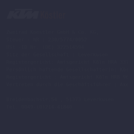
Zweirad Koestler GmbH & Co. KG,

Steuer - NR : 230/5774/0052

USt -ID Nr. (DE) 322514594

Sitz der Gesellschaft : Leverkusen

Registergericht: Amtsgericht Köln HRA 33701
Persönlich haftende Gesellschafterin: Köstl
Registergericht : Amtsgericht Köln HRB 9608
Vertreten durch die Geschäftsführer : Axel 
Breidenbachstr.54 , 51373 Leverkusen

Tel. 0049-(0)214-41840
