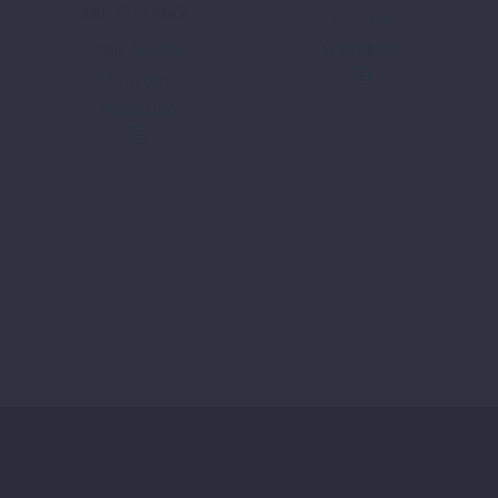
inkl. 19 % MwSt.
war:
ist:
In den
4,88 €
3,90 €.
zzgl.
Versand
Warenkorb
In den
Warenkorb