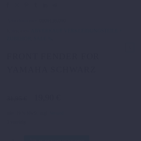
Artikelnummer:
0009136.090
Kategorien:
ABVERKAUF VERKLEIDUNGSTEILE +
ZUBEHÖR
,
SALE %
.
FRONT FENDER FOR
YAMAHA SCHWARZ
Ursprünglicher
Aktueller
19,90
€
31,95
€
Preis
Preis
war:
ist:
inkl. 19 % MwSt.
zzgl.
Versand
31,95 €
19,90 €.
3 vorrätig
FRONT