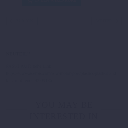
IN DEN WARENKORB
FENDER
FOR
YAMAHA
ZURÜCK
WEITER
SCHWARZ
Menge
NEUTEIL!!
PASST AUF: siehe Link
https://www.acerbis.com/row/motorsport/plastics/plastics-and-
kits/front-fender/0009136
YOU MAY BE
INTERESTED IN