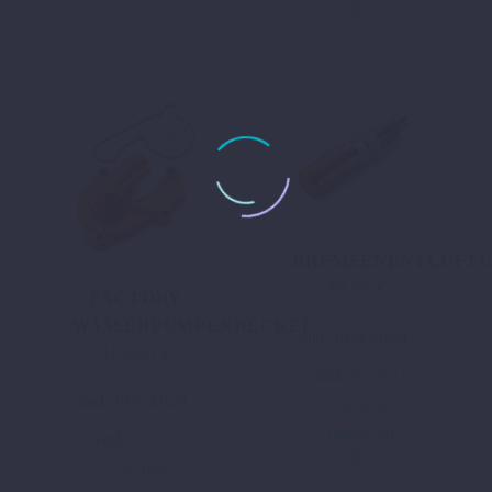
BREMSENENTLÜFT
39,98
€
FACTORY
WASSERPUMPENDECKEL
inkl. 19 % MwSt.
125,84
€
zzgl.
Versand
inkl. 19 % MwSt.
In den
Warenkorb
zzgl.
Versand
In den