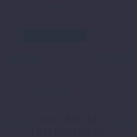
inkl. 19 % MwSt.
zzgl.
Versand
FREERIDE 350
FACTORY
IN DEN WARENKORB
ÖLFILTERDECKEL
Menge
ZURÜCK
WEITER
77338941044- FREERIDE 350
YOU MAY BE
INTERESTED IN