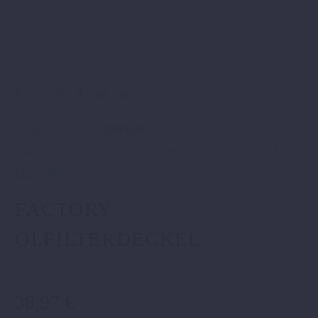
Artikelnummer:
77338941044
Kategorien:
CNC TEILE ELOXIERT
,
FREERIDE
,
MOTOR
.
Marke:
KTM
FACTORY
ÖLFILTERDECKEL
38,97
€