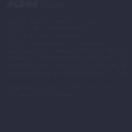
Zweirad Koestler GmbH & Co. KG,

Steuer - NR : 230/5774/0052

USt -ID Nr. (DE) 322514594

Sitz der Gesellschaft : Leverkusen

Registergericht: Amtsgericht Köln HRA 33701
Persönlich haftende Gesellschafterin: Köstl
Registergericht : Amtsgericht Köln HRB 9608
Vertreten durch die Geschäftsführer : Axel 
Breidenbachstr.54 , 51373 Leverkusen

Tel. 0049-(0)214-41840
