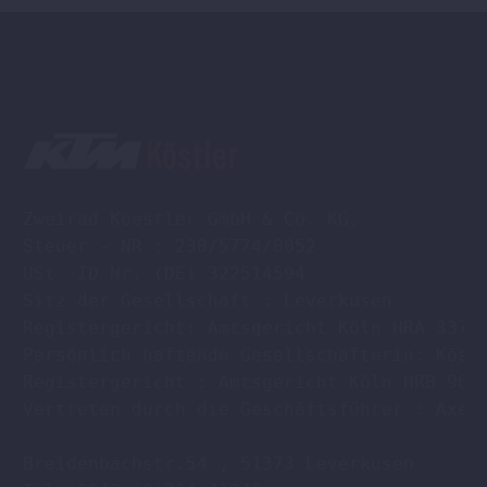
Zweirad Koestler GmbH & Co. KG,

Steuer - NR : 230/5774/0052

USt -ID Nr. (DE) 322514594

Sitz der Gesellschaft : Leverkusen

Registergericht: Amtsgericht Köln HRA 33701
Persönlich haftende Gesellschafterin: Köstl
Registergericht : Amtsgericht Köln HRB 9608
Vertreten durch die Geschäftsführer : Axel 
Breidenbachstr.54 , 51373 Leverkusen
