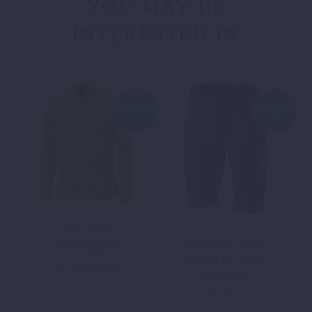
YOU MAY BE
INTERESTED IN
ANGEBOT!
ANGEBOT!
FACTOR
BIONIC PRO
OVERSHIRT
PROTECTOR
ANTELOPE
SHORTS
129,90
€
Ursprünglicher
Aktueller
99,90
€
Ursprünglicher
Aktueller
Preis
Preis
Dieses
Preis
Preis