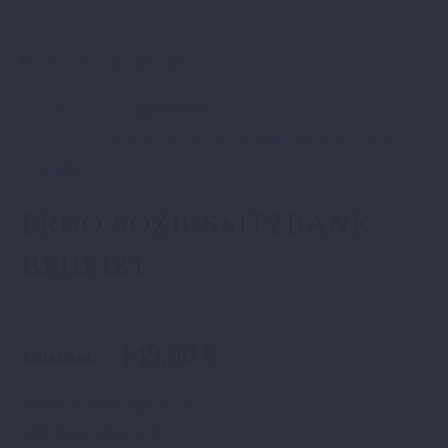
Artikelnummer:
61407947000
Kategorien:
ABVERKAUF DIV. SITZBÄNKE
,
SALE %
,
Sitzbänke
.
ERGO SOZIUSSITZBANK
BEHEIZT
Ursprünglicher
Aktueller
149,90
€
199,09
€
Preis
Preis
war:
ist:
inkl. 19 % MwSt.
zzgl.
Versand
199,09 €
149,90 €.
1290 Super Duke GT