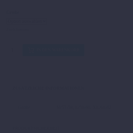
741,30 €
439,00 €.
Größe
Zurücksetzen
AVIATOR
IN DEN WARENKORB
3
HELMET
Menge
ZUSÄTZLICHE INFORMATIONEN
Größe
M/57-58, L/59-60, XL/61-62
PRODUKTSICHERHEIT