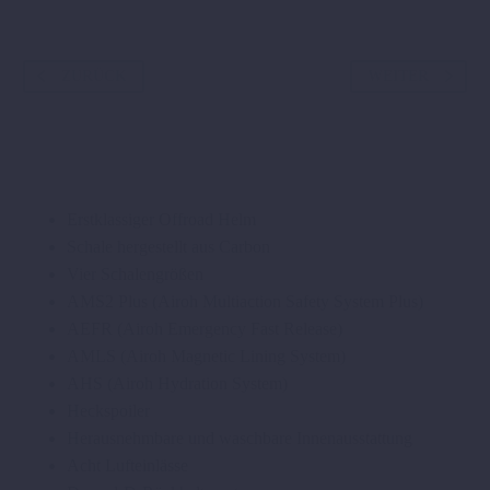
ZURÜCK
WEITER
Erstklassiger Offroad Helm
Schale hergestellt aus Carbon
Vier Schalengrößen
AMS2 Plus (Airoh Multiaction Safety System Plus)
AEFR (Airoh Emergency Fast Release)
AMLS (Airoh Magnetic Lining System)
AHS (Airoh Hydration System)
Heckspoiler
Herausnehmbare und waschbare Innenausstattung
Acht Lufteinlässe