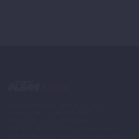
Zweirad Koestler GmbH & Co. KG,

Steuer - NR : 230/5774/0052

USt -ID Nr. (DE) 322514594

Sitz der Gesellschaft : Leverkusen

Registergericht: Amtsgericht Köln HRA 33701