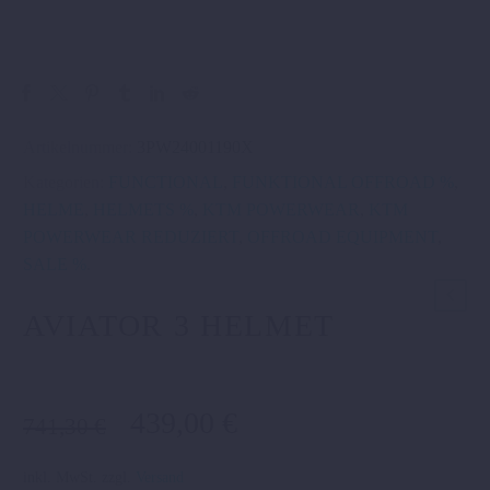
Artikelnummer:
3PW24001190X
Kategorien:
FUNCTIONAL
,
FUNKTIONAL OFFROAD %
,
HELME
,
HELMETS %
,
KTM POWERWEAR
,
KTM
POWERWEAR REDUZIERT
,
OFFROAD EQUIPMENT
,
SALE %
.
AVIATOR 3 HELMET
Ursprünglicher
Aktueller
439,00
€
741,30
€
Preis
Preis
war:
ist:
inkl. MwSt.
zzgl.
Versand