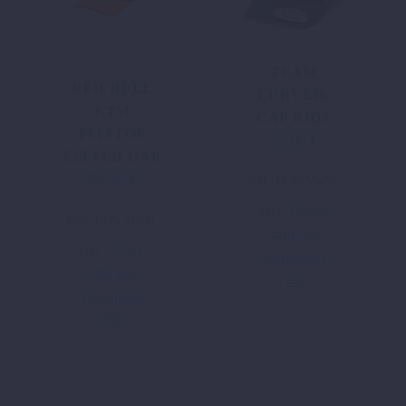
Produktseite
gewählt
werden
TEAM
RED BULL
CURVED-
KTM
CAP KIDS
PITSTOP
25,05
€
FITTED CAP
29,99
€
inkl. 19 % MwSt.
zzgl.
Versand
inkl. 19 % MwSt.
In den
zzgl.
Versand
Warenkorb
In den
Warenkorb