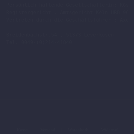
Persönlich haftende Gesellschafterin: Köstl
Registergericht : Amtsgericht Köln HRB 9608
Vertreten durch die Geschäftsführer : Axel 
Breidenbachstr.54 , 51373 Leverkusen

Tel. 0049-(0)214-41840

Kasse
Versand
Warenkorb
Widerruf