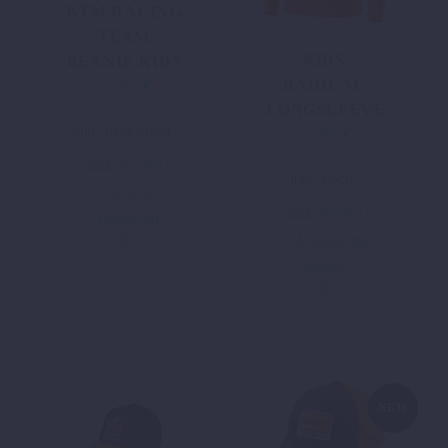
KTM RACING
TEAM
KIDS
BEANIE KIDS
20,05
€
RADICAL
LONGSLEEVE
inkl. 19 % MwSt.
10,00
€
Ursprünglicher
Aktueller
Preis
Preis
zzgl.
Versand
Dieses
inkl. MwSt.
war:
ist:
In den
Produkt
24,40 €
10,00 €.
zzgl.
Versand
Warenkorb
weist
Ausführung
mehrere
wählen
Varianten
auf.
Die
Optionen
können
auf
NEW
der