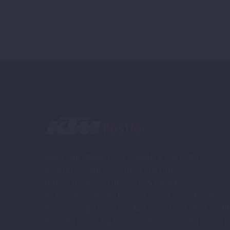
Zweirad Koestler GmbH & Co. KG,

Steuer - NR : 230/5774/0052

USt -ID Nr. (DE) 322514594

Sitz der Gesellschaft : Leverkusen

Registergericht: Amtsgericht Köln HR
Persönlich haftende Gesellschafterin