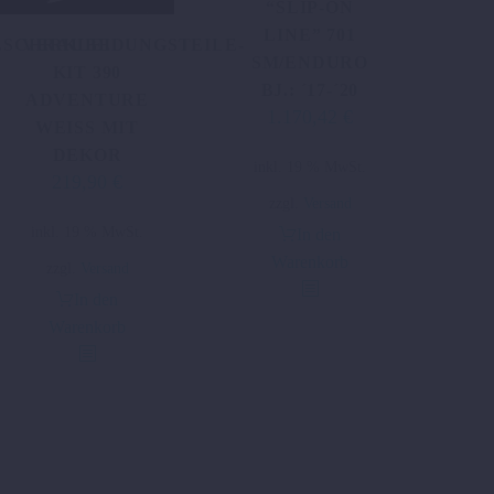
“SLIP-ON
LINE” 701
LSCHRAUBE
VERKLEIDUNGSTEILE-
SM/ENDURO
KIT 390
BJ.: ´17-´20
ADVENTURE
1.170,42
€
WEISS MIT D
EKOR
inkl. 19 % MwSt.
219,90
€
Ursprünglicher
Aktueller
zzgl.
Versand
Preis
Preis
inkl. 19 % MwSt.
In den
war:
ist:
Warenkorb
476,54 €
219,90 €.
zzgl.
Versand
In den
Warenkorb