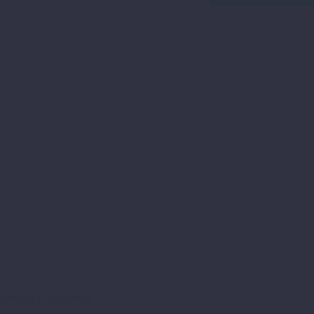
“SLIP-
ON
LINE”
701
SM/END
AB
21
Menge
torsport Engagement