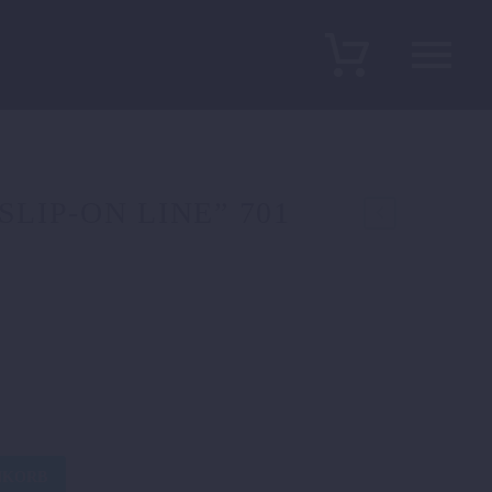
LIP-ON LINE” 701
1
NKORB