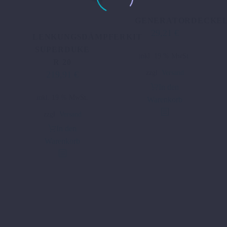
GENERATORDECKE
29,21
€
LENKUNGSDÄMPFERKIT
SUPERDUKE
inkl. 19 % MwSt.
R 20
zzgl.
Versand
219,91
€
In den
inkl. 19 % MwSt.
Warenkorb
zzgl.
Versand
In den
Warenkorb