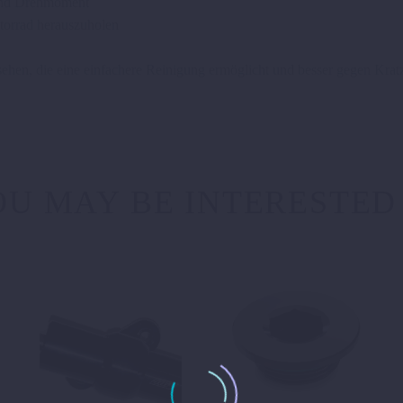
und Drehmoment
torrad herauszuholen
ehen, die eine einfachere Reinigung ermöglicht und besser gegen Kratz
U MAY BE INTERESTED