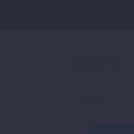
 SM/END AB 21
AKRAPOVIČ “S
SM/END AB 2
1.463,05
€
inkl. 19 % MwSt.
zzgl.
Versand
AKRAPOVIČ
IN DEN WARE