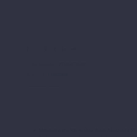
Artikelnummer:
27105979500
Kategorie:
Ersatzteile
.
ZURÜCK
Materialien und Know-How durch Akrapovičs Mo