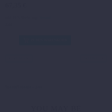
67,35
€
inkl. 19 % MwSt.
zzgl.
Versand
Z44
2K
IN DEN WARENKORB
KETTENRAD
ORANGE
Menge
ZURÜCK
WEITER
5841005104404 – Z44
YOU MAY BE