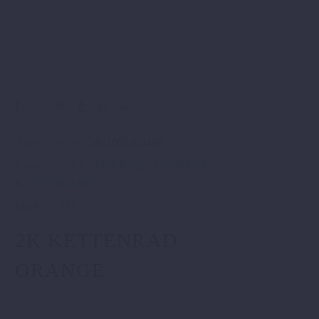
Artikelnummer:
5841005104404
Kategorien:
KETTEN & KETTENRÄDER
,
KETTENRÄDER
.
Marke:
KTM
2K KETTENRAD
ORANGE