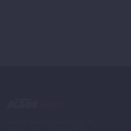
Zweirad Koestler GmbH & Co. KG,

Steuer - NR : 230/5774/0052
