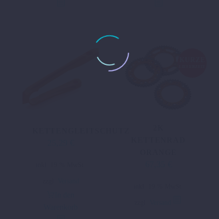
KURZE
LIEFERZEIT
2K
KETTENGLEITSCHUTZ
KETTENRAD
25,29
€
ORANGE
67,35
€
inkl. 19 % MwSt.
zzgl.
Versand
inkl. 19 % MwSt.
In den
zzgl.
Versand
Warenkorb