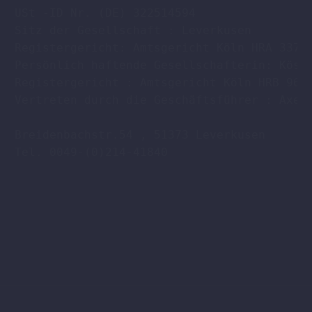
USt -ID Nr. (DE) 322514594

Sitz der Gesellschaft : Leverkusen

Registergericht: Amtsgericht Köln HRA 33701
Persönlich haftende Gesellschafterin: Köstl
Registergericht : Amtsgericht Köln HRB 9608
Vertreten durch die Geschäftsführer : Axel 
Breidenbachstr.54 , 51373 Leverkusen

Tel. 0049-(0)214-41840
