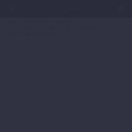
Home
POWER PARTS OFFROAD
KETTEN & KETTENRÄDER
KETTENRÄDER
2K KETTENRAD ORANGE