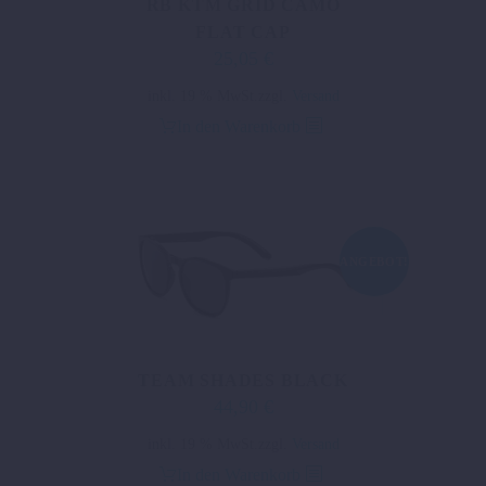
RB KTM GRID CAMO
FLAT CAP
25,05
€
inkl. 19 % MwSt.
zzgl.
Versand
In den Warenkorb
ANGEBOT!
TEAM SHADES BLACK
44,90
€
Ursprünglicher
Aktueller
Preis
Preis
inkl. 19 % MwSt.
zzgl.
Versand
war:
ist:
In den Warenkorb