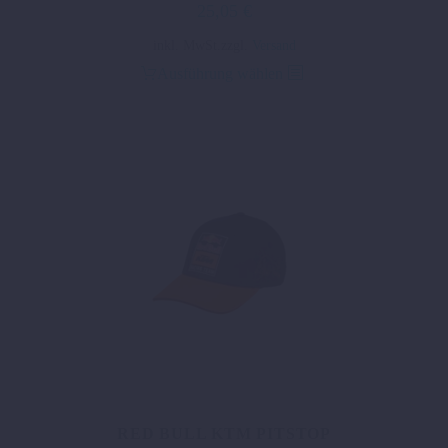
25,05
€
Dieses
inkl. MwSt.
zzgl.
Versand
Produkt
Ausführung wählen
weist
mehrere
Varianten
auf.
Die
Optionen
können
auf
der
Produktseite
gewählt
werden
RED BULL KTM PITSTOP