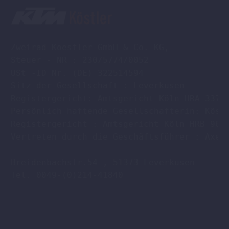
Zweirad Koestler GmbH & Co. KG,

Steuer - NR : 230/5774/0052

USt -ID Nr. (DE) 322514594

Sitz der Gesellschaft : Leverkusen

Registergericht: Amtsgericht Köln HRA 33701
Persönlich haftende Gesellschafterin: Köstl
Registergericht : Amtsgericht Köln HRB 9608
Vertreten durch die Geschäftsführer : Axel 
Breidenbachstr.54 , 51373 Leverkusen

Tel. 0049-(0)214-41840
