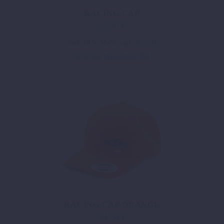
werden
RACING CAP
25,00
€
inkl. 19 % MwSt.
zzgl.
Versand
In den Warenkorb
RACING CAP ORANGE
24,34
€