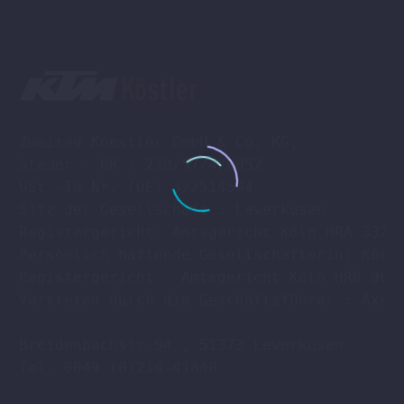
Zweirad Koestler GmbH & Co. KG,

Steuer - NR : 230/5774/0052

USt -ID Nr. (DE) 322514594

Sitz der Gesellschaft : Leverkusen

Registergericht: Amtsgericht Köln HRA 33701
Persönlich haftende Gesellschafterin: Köstl
Registergericht : Amtsgericht Köln HRB 9608
Vertreten durch die Geschäftsführer : Axel 
Breidenbachstr.54 , 51373 Leverkusen

Tel. 0049-(0)214-41840
