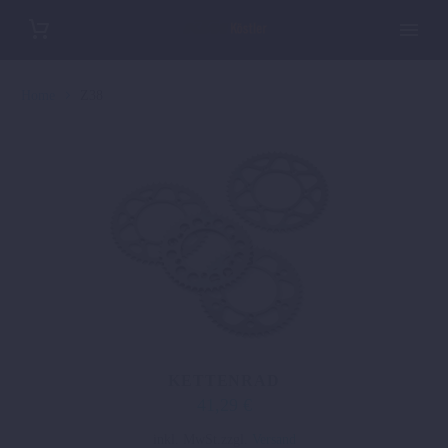
Home
Z38
KETTENRAD
41,29
€
Dieses
inkl. MwSt.
zzgl.
Versand