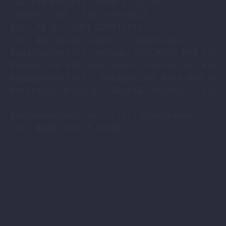
Zweirad Koestler GmbH & Co. KG,

Steuer - NR : 230/5774/0052

USt -ID Nr. (DE) 322514594

Sitz der Gesellschaft : Leverkusen

Registergericht: Amtsgericht Köln HRA 33701
Persönlich haftende Gesellschafterin: Köstl
Registergericht : Amtsgericht Köln HRB 9608
Vertreten durch die Geschäftsführer : Axel 
Breidenbachstr.54 , 51373 Leverkusen

Tel. 0049-(0)214-41840
